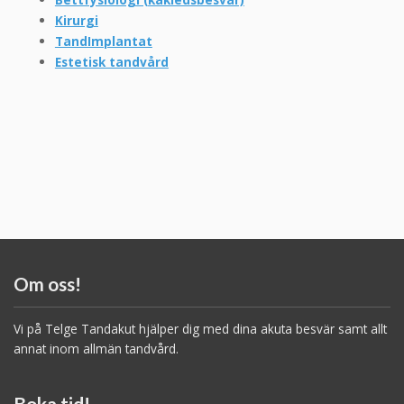
Kirurgi
TandImplantat
Estetisk tandvård
Om oss!
Vi på Telge Tandakut hjälper dig med dina akuta besvär samt allt
annat inom allmän tandvård.
Boka tid!